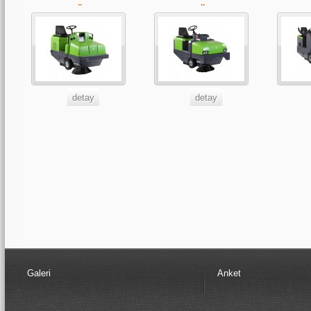
..
..
detay
detay
Galeri
Anket