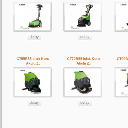
detay
detay
CT55B55 Islak Kuru
CT70B55 Islak Kuru
CT90BT
Akülü Z..
Akülü Z..
detay
detay