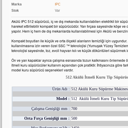
Marka
IPC
Stok
Var
Akülü IPC 512 süpürücü, iç ve dış mekanda kullanılabilen elektrikli bir süp
hareket ettirilebilir kompakt bir süpürücüdür. Yan fırçası sayesinde köşe ve d
yapılır. Hem iç hem de dış mekanlarda kullanılabilmesi için Akülü ve benzinl
Kompakt boyutları ile küçük ve orta ölçekli alanların temizliği için uygundur
kullanılmasına izin veren özel SSC ™ teknolojisi (Yumuşak Yüzey Temizlem
teknolojisi sayesinde, toz, evcil hayvan kılı ve küçük döküntüleri süpürmek iç
Ön ve yan kapaklar ayrıca çalışma esnasında tozun kalkmasını önlemede ö
itmeli kuru süpürücüler kullanım açısından çok pratiktir. İhtiyacınıza göre farkl
model kuru süpürücü seçenekleri vardır.
512 Akülü İtmeli Kuru Tip Süpürü
Ürün Adı :
512 Akülü Kuru Süpürme Makines
Model :
512
Akülü İtmeli Kuru Tip Süpür
Çalışma Genişliği mm :
700
Orta Fırça Genişliği mm :
500