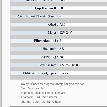
Max.Performans m2/h :
2450
Çöp Haznesi lt :
50
Çöp Haznesi Yüksekliği mm :
-
Gücü :
Akü
Motor :
12V-24V
Filtre Alanı m2 :
2
Hızı km/h :
3,5
Ağırlık kg :
78
Boyutlar mm :
1225x753x903
Elektrikli Fırça Çırpıcı :
Standart
Kolay - Önceden programlanmış çalışma ayarları
Sert Zemin ve Halı
Otomatik Elektrikli filtre çalkalayıcı
Otomatik Durdurma Sistemi
Standart dahili Akü Şarj Cihazı