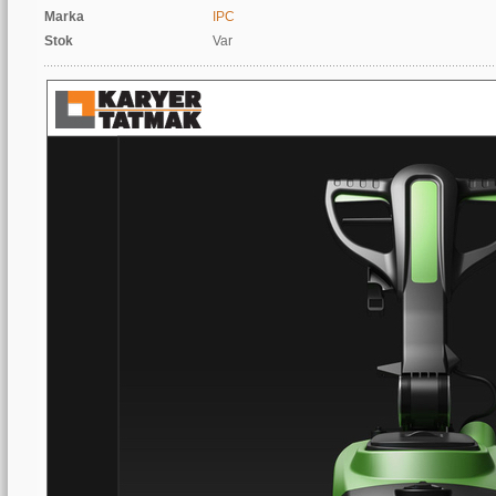
Marka
IPC
Stok
Var