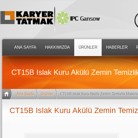
ANA SAYFA
HAKKIMIZDA
ÜRÜNLER
HABERLER
CT15B Islak Kuru Akülü Zemin Temizli
Ana Sayfa
Ürünler
CT15B Islak Kuru Akülü Zemin Temizlik Makina
CT15B Islak Kuru Akülü Zemin Temiz