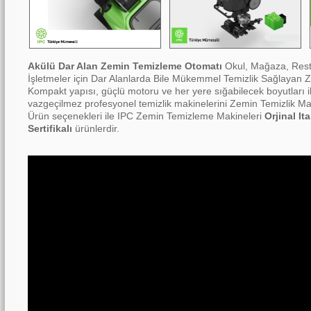
Akülü Dar Alan Zemin Temizleme Otomatı
Okul, Mağaza, Resta
İşletmeler için Dar Alanlarda Bile Mükemmel Temizlik Sağlayan
Kompakt yapısı, güçlü motoru ve her yere sığabilecek boyutları il
vazgeçilmez profesyonel temizlik makinelerini Zemin Temizlik Mak
Ürün seçenekleri ile IPC Zemin Temizleme Makineleri
Orjinal It
Sertifikalı
ürünlerdir.