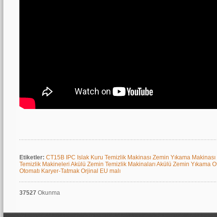
Etiketler:
CT15B
IPC
Islak Kuru Temizlik Makinası
Zemin Yıkama Makinası
Temizlik Makineleri
Akülü Zemin Temizlik Makinaları
Akülü Zemin Yıkama O
Otomatı
Karyer-Tatmak
Orjinal EU malı
37527
Okunma