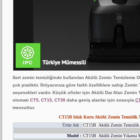
Sert zemin temizliğinde kullanılan Akülü Zemin Temizleme O
çok pratiktir. İhtiyacınıza göre farklı özelliklere sahip Zem
seçenekleri vardır. Küçük ofisler için
Akülü
Dar Alan Zemin 
otomatı
CT5
,
CT15
,
CT30
daha geniş alanlar için sırasıyla
C
mevcuttur.
CT15B Islak Kuru Akülü Zemin Temizlik 
Ürün Adı :
CT15B Akülü Zemin Temizlik 
Model :
CT15B Akülü Zemin Yıkama M