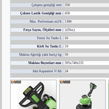
Çalışma genişliği mm :
350
Çekme Lastik Genişliği mm :
450
Max. Performans m2/h :
1300
Fırça Sayısı, Ölçüleri mm :
1(Disc)
Temiz Su Tankı L :
16
Kirli Su Tankı L :
19
Makina Ağırlığı (akü hariç) kg :
59
Makina Boyutları mm :
395x740x535
Akü Kapasitesi V/Ah :
24