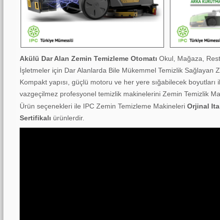
Akülü Dar Alan Zemin Temizleme Otomatı
Okul, Mağaza, Resta
İşletmeler için Dar Alanlarda Bile Mükemmel Temizlik Sağlayan
Kompakt yapısı, güçlü motoru ve her yere sığabilecek boyutları il
vazgeçilmez profesyonel temizlik makinelerini Zemin Temizlik Ma
Ürün seçenekleri ile IPC Zemin Temizleme Makineleri
Orjinal It
Sertifikalı
ürünlerdir.