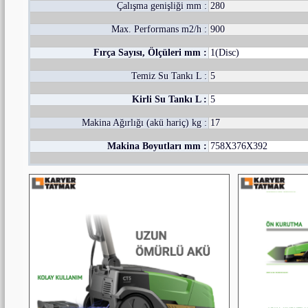
Çalışma genişliği mm :
280
Max. Performans m2/h :
900
Fırça Sayısı, Ölçüleri mm :
1(Disc)
Temiz Su Tankı L :
5
Kirli Su Tankı L :
5
Makina Ağırlığı (akü hariç) kg :
17
Makina Boyutları mm :
758X376X392