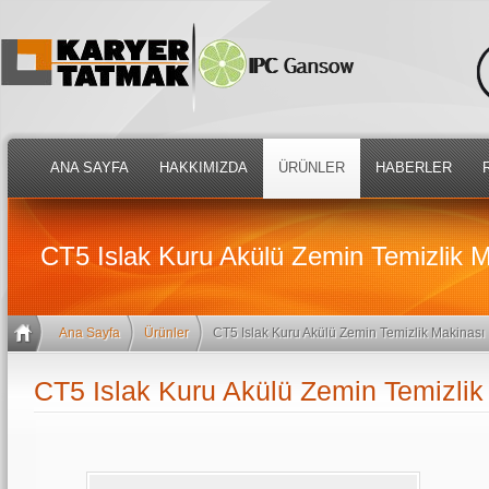
ANA SAYFA
HAKKIMIZDA
ÜRÜNLER
HABERLER
CT5 Islak Kuru Akülü Zemin Temizlik 
Ana Sayfa
Ürünler
CT5 Islak Kuru Akülü Zemin Temizlik Makinası
CT5 Islak Kuru Akülü Zemin Temizlik