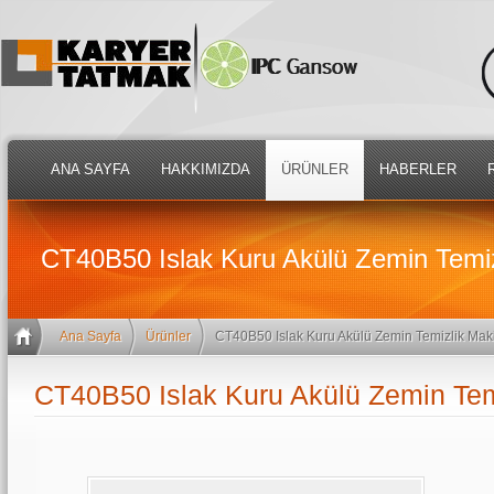
ANA SAYFA
HAKKIMIZDA
ÜRÜNLER
HABERLER
CT40B50 Islak Kuru Akülü Zemin Temiz
Ana Sayfa
Ürünler
CT40B50 Islak Kuru Akülü Zemin Temizlik Mak
CT40B50 Islak Kuru Akülü Zemin Tem