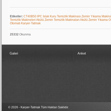
Etiketler:
CT40B50
IPC
Islak Kuru Temizlik Makinası
Zemin Yıkama Makin
Temizlik Makineleri
Akülü Zemin Temizlik Makinaları
Akülü Zemin Yıkama O
Otomatı
Karyer-Tatmak
25332
Okunma
Galeri
Anket
© 2026 - Karyer-Tatmak Tüm Hakları Sa