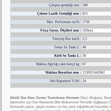
Çalışma genişliği mm :
500
Çekme Lastik Genişliği mm :
815
Max. Performans m2/h :
1750
Fırça Sayısı, Ölçüleri mm :
1(Disc)
Yürüyüş Hızı km/h :
3,5
Temiz Su Tankı L :
40
Kirli Su Tankı L :
50
Makina Ağırlığı (akü hariç) kg :
67
Makina Boyutları mm :
1230X516X962
Akü Kapasitesi V/Ah :
24
Akülü Dar Alan Zemin Temizleme Otomatı
Okul, Mağaza, Resta
İşletmeler için Dar Alanlarda Bile Mükemmel Temizlik Sağlayan
Kompakt yapısı, güçlü motoru ve her yere sığabilecek boyutları il