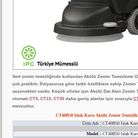
Sert zemin temizliğinde kullanılan Akülü Zemin Temizleme O
çok pratiktir. İhtiyacınıza göre farklı özelliklere sahip Zem
seçenekleri vardır. Küçük ofisler için
Akülü
Dar Alan Zemin 
otomatı
CT5
,
CT15
,
CT30
daha geniş alanlar için sırasıyla
C
mevcuttur.
CT40B50 Islak Kuru Akülü Zemin Temizlik
Ürün Adı :
CT40B50 Islak Kur
Model :
CT40B50 Islak Kur