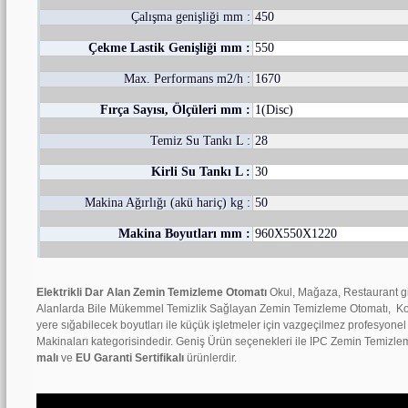
Çalışma genişliği mm :
450
Çekme Lastik Genişliği mm :
550
Max. Performans m2/h :
1670
Fırça Sayısı, Ölçüleri mm :
1(Disc)
Temiz Su Tankı L :
28
Kirli Su Tankı L :
30
Makina Ağırlığı (akü hariç) kg :
50
Makina Boyutları mm :
960X550X1220
Elektrikli Dar Alan Zemin Temizleme Otomatı
Okul, Mağaza, Restaurant gib
Alanlarda Bile Mükemmel Temizlik Sağlayan Zemin Temizleme Otomatı, Kom
yere sığabilecek boyutları ile küçük işletmeler için vazgeçilmez profesyonel
Makinaları kategorisindedir. Geniş Ürün seçenekleri ile IPC Zemin Temizl
malı
ve
EU Garanti Sertifikalı
ürünlerdir.