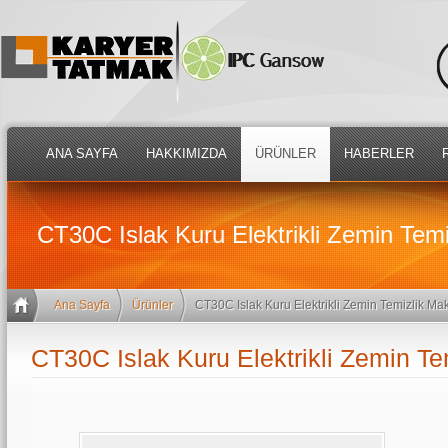
ANA SAYFA
HAKKIMIZDA
ÜRÜNLER
HABERLER
CT30C Islak Kuru Elektrikli Zemin Temi
Ana Sayfa
Ürünler
CT30C Islak Kuru Elektrikli Zemin Temizlik Ma
CT30C Islak Kuru Elektrikli Zemin Te